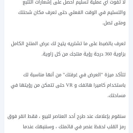
لا تفوت أي عملية تسليم احصل على إشعارات التتبع
والتسليم في الوقت الفعلي حتى تعرف مكان شحنتك
ومتى تصل.
تعرف بالضبط على ما تشتريه يتيح لك عرض المنتج الكامل
بزاوية 360 درجة رؤية منتجك من كل زاوية.
تتأكد ميزة "العرض في غرفتك" من أنها مناسبة لك
باستخدام كاميرا هاتفك و VR حتى تتمكن من رؤيتها في
مساحتك.
سنقوم بإعلامك عند طرح أحد العناصر للبيع ، فقط انقر فوق
رمز القلب لحفظ عنصر في قائمتك ، وسننبهك عندما